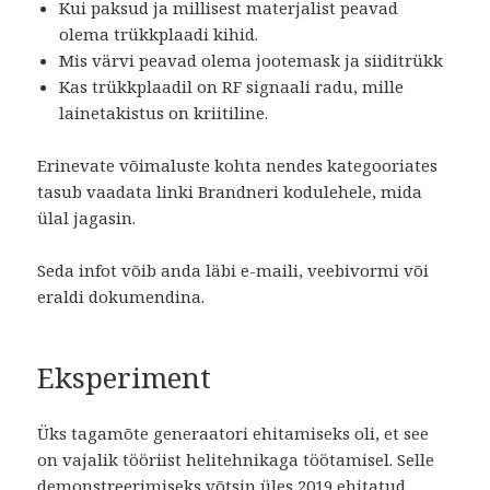
Kui paksud ja millisest materjalist peavad
olema trükkplaadi kihid.
Mis värvi peavad olema jootemask ja siiditrükk
Kas trükkplaadil on RF signaali radu, mille
lainetakistus on kriitiline.
Erinevate võimaluste kohta nendes kategooriates
tasub vaadata linki Brandneri kodulehele, mida
ülal jagasin.
Seda infot võib anda läbi e-maili, veebivormi või
eraldi dokumendina.
Eksperiment
Üks tagamõte generaatori ehitamiseks oli, et see
on vajalik tööriist helitehnikaga töötamisel. Selle
demonstreerimiseks võtsin üles 2019 ehitatud