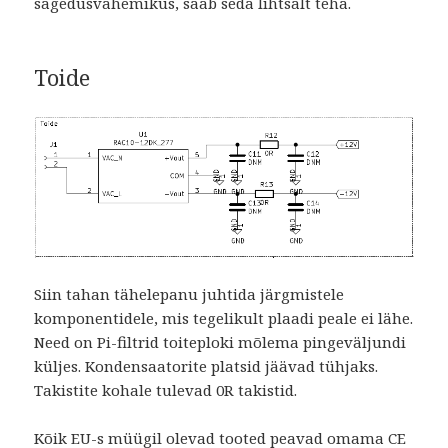
sagedusvahemikus, saab seda lihtsalt teha.
Toide
Siin tahan tähelepanu juhtida järgmistele
komponentidele, mis tegelikult plaadi peale ei lähe.
Need on Pi-filtrid toiteploki mõlema pingeväljundi
küljes. Kondensaatorite platsid jäävad tühjaks.
Takistite kohale tulevad 0R takistid.
Kõik EU-s müügil olevad tooted peavad omama CE