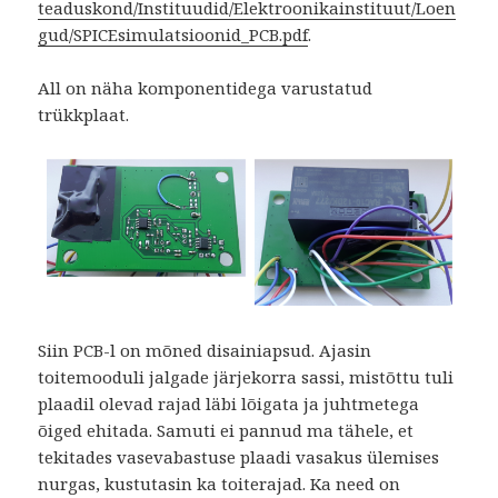
teaduskond/Instituudid/Elektroonikainstituut/Loen
gud/SPICEsimulatsioonid_PCB.pdf
.
All on näha komponentidega varustatud
trükkplaat.
Siin PCB-l on mõned disainiapsud. Ajasin
toitemooduli jalgade järjekorra sassi, mistõttu tuli
plaadil olevad rajad läbi lõigata ja juhtmetega
õiged ehitada. Samuti ei pannud ma tähele, et
tekitades vasevabastuse plaadi vasakus ülemises
nurgas, kustutasin ka toiterajad. Ka need on