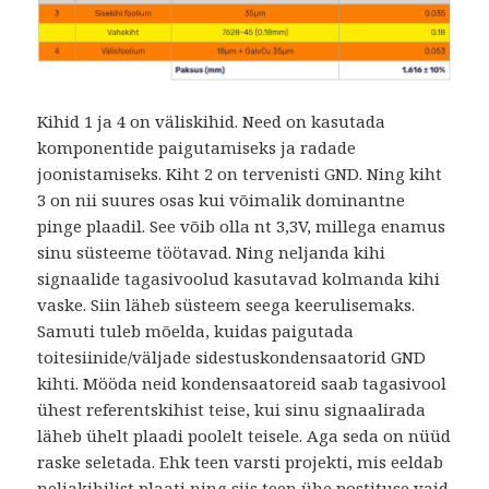
Kihid 1 ja 4 on väliskihid. Need on kasutada
komponentide paigutamiseks ja radade
joonistamiseks. Kiht 2 on tervenisti GND. Ning kiht
3 on nii suures osas kui võimalik dominantne
pinge plaadil. See võib olla nt 3,3V, millega enamus
sinu süsteeme töötavad. Ning neljanda kihi
signaalide tagasivoolud kasutavad kolmanda kihi
vaske. Siin läheb süsteem seega keerulisemaks.
Samuti tuleb mõelda, kuidas paigutada
toitesiinide/väljade sidestuskondensaatorid GND
kihti. Mööda neid kondensaatoreid saab tagasivool
ühest referentskihist teise, kui sinu signaalirada
läheb ühelt plaadi poolelt teisele. Aga seda on nüüd
raske seletada. Ehk teen varsti projekti, mis eeldab
neljakihilist plaati ning siis teen ühe postituse vaid