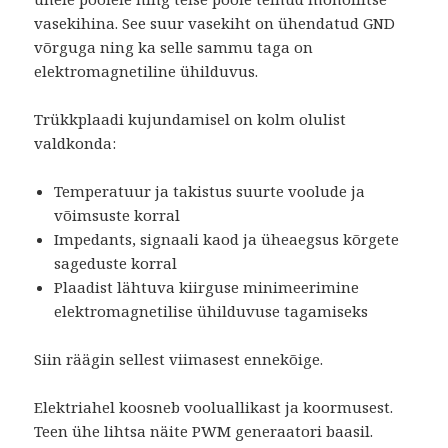
vasekihina. See suur vasekiht on ühendatud GND
võrguga ning ka selle sammu taga on
elektromagnetiline ühilduvus.
Trükkplaadi kujundamisel on kolm olulist
valdkonda:
Temperatuur ja takistus suurte voolude ja
võimsuste korral
Impedants, signaali kaod ja üheaegsus kõrgete
sageduste korral
Plaadist lähtuva kiirguse minimeerimine
elektromagnetilise ühilduvuse tagamiseks
Siin räägin sellest viimasest ennekõige.
Elektriahel koosneb vooluallikast ja koormusest.
Teen ühe lihtsa näite PWM generaatori baasil.