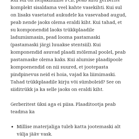
komplekt sisaldama veel kahte vasekihti. Kui sul
on lisaks vasetatud aukudele ka vasevabad augud,
peab nende jaoks olema eraldi kiht. Kui tahad, et
su komponendid laoks trükkplaadile
ladumismasin, pead looma pastamaski
(pastamaski järgi luuakse stentsiil). Kui
komponendid asuvad plaadi mõlemal poolel, peab
pastamaske olema kaks. Kui alumise plaadipoole
kompoenendid on nii suured, et jootepasta
pindpinevus neid ei hoia, vajad ka liimimaski.
Tahad trükkplaadile kirju või sümboleid? See on
siiditrükk ja ka selle jaoks on eraldi kiht.
Gerberitest üksi aga ei piisa. Plaaditootja peab
teadma ka
Millise materjaliga tuleb katta jootemaski alt
välja jääv vask.