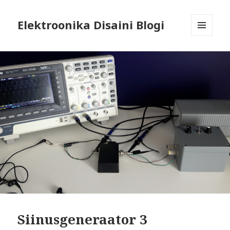
Elektroonika Disaini Blogi
MENÜÜ
JA
MOODULID
Siinusgeneraator 3