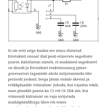
Ei ole eriti selge kuidas see minu ehitatud
fototakisti ennast ülal peab erinevate sageduste
juures. Kahtlustan nimelt, et madalatel sagedustel
on dioodi ja fototakisti reaktsiooniaeg piisav
generaatori tagasiside ahela mõjutamiseks ühe
perioodi jooksul. Seega jätsin endale skeemi ja
trükkplaadile võimaluse: Juhuks, kui vajadus tekib,
saan plaadile panna ka C5 või C6. Ehk siis, kui
võimendi käitumist on vaja mõjutada
madalpääsfiltriga ühes või teises