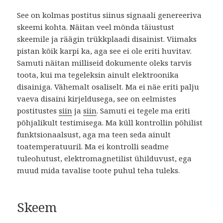
See on kolmas postitus siinus signaali genereeriva
skeemi kohta. Näitan veel mõnda täiustust
skeemile ja räägin trükkplaadi disainist. Viimaks
pistan kõik karpi ka, aga see ei ole eriti huvitav.
Samuti näitan milliseid dokumente oleks tarvis
toota, kui ma tegeleksin ainult elektroonika
disainiga. Vähemalt osaliselt. Ma ei näe eriti palju
vaeva disaini kirjeldusega, see on eelmistes
postitustes
siin
ja
siin
. Samuti ei tegele ma eriti
põhjalikult testimisega. Ma küll kontrollin põhilist
funktsionaalsust, aga ma teen seda ainult
toatemperatuuril. Ma ei kontrolli seadme
tuleohutust, elektromagnetilist ühilduvust, ega
muud mida tavalise toote puhul teha tuleks.
Skeem