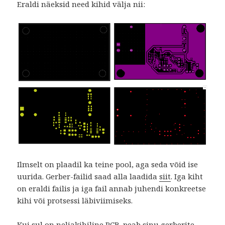
Eraldi näeksid need kihid välja nii:
Ilmselt on plaadil ka teine pool, aga seda võid ise
uurida. Gerber-failid saad alla laadida
siit
. Iga kiht
on eraldi failis ja iga fail annab juhendi konkreetse
kihi või protsessi läbiviimiseks.
Kui sul on neljakihiline PCB, peab sinu gerberite