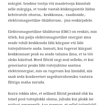
märgist. Seadme tootja või maaletooja kinnitab
selle märgiga, et toode vastab kõiksugustele liidus
kehtivatele ohutus,- keskkonna,- raadioside,-
elektromagnetilise ühilduvuse,- jms eeskirjadele.
Elektromagnetiline ühilduvus (EMC) on eeskiri, mis
ütleb, kui palju elektromagnetilist energiat sinu
seade tohib keskkonda läbi kiirguse või läbi
toitejuhtmete anda. Samuti, kui tugevat kiirgust
keskkonnast peab su seade taluma ilma, et ta töö
oleks häiritud. Need filtrid ongi seal selleks, et kui
generaator peaks läbi toitejuhtme saatma
elektrienergiat, mis on tugevam kui limiidid, siis
saab seda konkreetset sagedusvahemiku vastava
filtriga maha suruda.
Korra tekkis idee, et sellised filtrid peaksid ehk ka
teisel pool toiteplokki olema, juhuks kui plokk ise
midagi genereerib. Aga meenus, et sellel toiteplokil