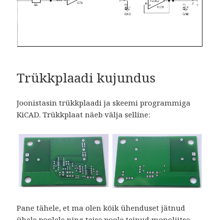
Trükkplaadi kujundus
Joonistasin trükkplaadi ja skeemi programmiga
KiCAD. Trükkplaat näeb välja selline:
Pane tähele, et ma olen kõik ühenduset jätnud
ühele poolele ning teise poole teinud monoliitse