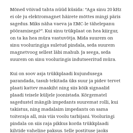
Mõned võivad tahta nüüd küsida: “Aga sinu 20 kHz
ei ole ju elektromagnet häirete mõttes mingi päris
sagedus. Miks näha vaeva ja EMC-le tähelepanu
pööramisega?”. Kui sinu trükplaat on hea kiirgur,
on ta ka hea müra vastuvõtja. Mida suurem on
sinu vooluringiga suletud pindala, seda suurem
magnetvoog sellest läbi mahub. Ja seega, seda
suurem on sinu vooluringis indutseeritud müra.
Kui on soov asja trükkplaadi kujundusega
parandada, tasub tekitada üks suur ja pidev tervet
plaati kattev maakiht ning siis kõik signaalid
plaadi teisele küljele joonistada. Kõrgematel
sagedustel mängib impedants suuremat rolli, kui
takistus, ning madalaim impedants on sama
toiteraja all, mis viis voolu tarbijani. Vooluringi
pindala on siis raja pikkus korda trükkplaadi
kihtide vaheline paksus. Selle postituse jaoks