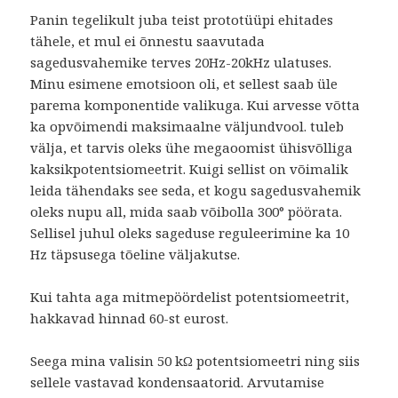
Panin tegelikult juba teist prototüüpi ehitades
tähele, et mul ei õnnestu saavutada
sagedusvahemike terves 20Hz-20kHz ulatuses.
Minu esimene emotsioon oli, et sellest saab üle
parema komponentide valikuga. Kui arvesse võtta
ka opvõimendi maksimaalne väljundvool. tuleb
välja, et tarvis oleks ühe megaoomist ühisvõlliga
kaksikpotentsiomeetrit. Kuigi sellist on võimalik
leida tähendaks see seda, et kogu sagedusvahemik
oleks nupu all, mida saab võibolla 300° pöörata.
Sellisel juhul oleks sageduse reguleerimine ka 10
Hz täpsusega tõeline väljakutse.
Kui tahta aga mitmepöördelist potentsiomeetrit,
hakkavad hinnad 60-st eurost.
Seega mina valisin 50 kΩ potentsiomeetri ning siis
sellele vastavad kondensaatorid. Arvutamise