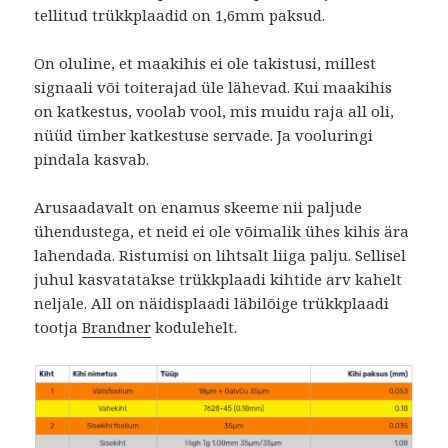
tellitud trükkplaadid on 1,6mm paksud.
On oluline, et maakihis ei ole takistusi, millest
signaali või toiterajad üle lähevad. Kui maakihis
on katkestus, voolab vool, mis muidu raja all oli,
nüüd ümber katkestuse servade. Ja vooluringi
pindala kasvab.
Arusaadavalt on enamus skeeme nii paljude
ühendustega, et neid ei ole võimalik ühes kihis ära
lahendada. Ristumisi on lihtsalt liiga palju. Sellisel
juhul kasvatatakse trükkplaadi kihtide arv kahelt
neljale. All on näidisplaadi läbilõige trükkplaadi
tootja
Brandner
kodulehelt.