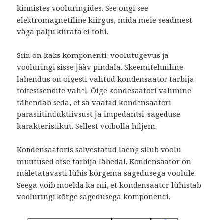
kinnistes vooluringides. See ongi see
elektromagnetiline kiirgus, mida meie seadmest
väga palju kiirata ei tohi.
Siin on kaks komponenti: voolutugevus ja
vooluringi sisse jääv pindala. Skeemitehniline
lahendus on õigesti valitud kondensaator tarbija
toitesisendite vahel. Õige kondesaatori valimine
tähendab seda, et sa vaatad kondensaatori
parasiitinduktiivsust ja impedantsi-sageduse
karakteristikut. Sellest võibolla hiljem.
Kondensaatoris salvestatud laeng silub voolu
muutused otse tarbija lähedal. Kondensaator on
mäletatavasti lühis kõrgema sagedusega voolule.
Seega võib mõelda ka nii, et kondensaator lühistab
vooluringi kõrge sagedusega komponendi.