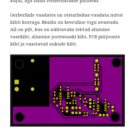
kujul, aga failid renderdatakse piltideks.
Gerberfaile vaadates on otstarbekas vaadata mitut
kihti korraga. Muidu on keeruline vigu avastada.
All on pilt, kus on nähtavaks tehtud alumine
vasekiht, alumine jootemaski kiht, PCB piirjoonte
kiht ja vasetatud aukude kiht.