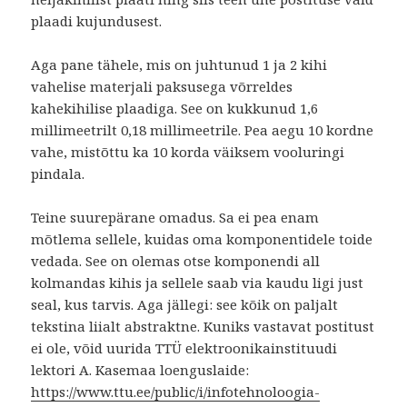
plaadi kujundusest.
Aga pane tähele, mis on juhtunud 1 ja 2 kihi
vahelise materjali paksusega võrreldes
kahekihilise plaadiga. See on kukkunud 1,6
millimeetrilt 0,18 millimeetrile. Pea aegu 10 kordne
vahe, mistõttu ka 10 korda väiksem vooluringi
pindala.
Teine suurepärane omadus. Sa ei pea enam
mõtlema sellele, kuidas oma komponentidele toide
vedada. See on olemas otse komponendi all
kolmandas kihis ja sellele saab via kaudu ligi just
seal, kus tarvis. Aga jällegi: see kõik on paljalt
tekstina liialt abstraktne. Kuniks vastavat postitust
ei ole, võid uurida TTÜ elektroonikainstituudi
lektori A. Kasemaa loenguslaide:
https://www.ttu.ee/public/i/infotehnoloogia-