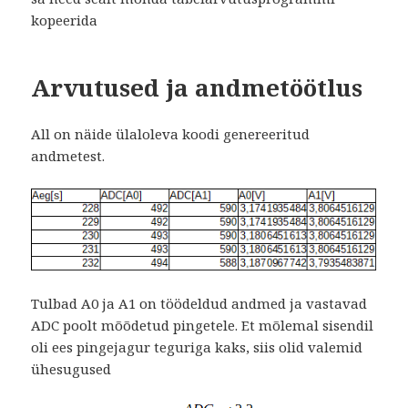
kopeerida
Arvutused ja andmetöötlus
All on näide ülaloleva koodi genereeritud
andmetest.
Tulbad A0 ja A1 on töödeldud andmed ja vastavad
ADC poolt mõõdetud pingetele. Et mõlemal sisendil
oli ees pingejagur teguriga kaks, siis olid valemid
ühesugused