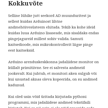
Kokkuvõte
Selline lühike jutt seekord AD muunduritest ja
sellest kuidas Arduinost lihtne
andmehõivesüsteem ehitada. Tekib ka kohe ideid
kuidas luua Arduino lisaseade, mis sisaldaks endas
pingejagureid millest sobiv valida. Samuti
kaitsedioode, mis mikrokontrollerit liigse pinge
eest kaitseksid.
Arduino arenduskeskkonna jadaliidese monitor on
küllalt primitiivne. See ei salvesta andmeid
jooksvalt. Kui juhtub, et monitori aken sulgub või
kui unustad aknas oleva kopeerida, on su andmed
kadunud.
Kui oled usin võid üritada kirjutada pythoni
programmi, mis jadaliidese andmed tekstifaili