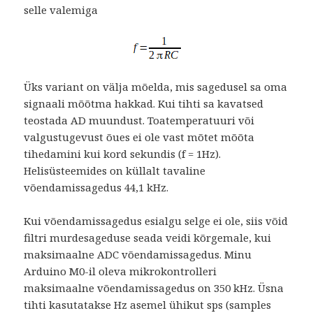
selle valemiga
Üks variant on välja mõelda, mis sagedusel sa oma
signaali mõõtma hakkad. Kui tihti sa kavatsed
teostada AD muundust. Toatemperatuuri või
valgustugevust õues ei ole vast mõtet mõõta
tihedamini kui kord sekundis (f = 1Hz).
Helisüsteemides on küllalt tavaline
võendamissagedus 44,1 kHz.
Kui võendamissagedus esialgu selge ei ole, siis võid
filtri murdesageduse seada veidi kõrgemale, kui
maksimaalne ADC võendamissagedus. Minu
Arduino M0-il oleva mikrokontrolleri
maksimaalne võendamissagedus on 350 kHz. Üsna
tihti kasutatakse Hz asemel ühikut sps (samples