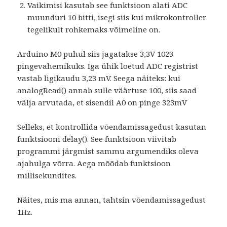
Vaikimisi kasutab see funktsioon alati ADC
muunduri 10 bitti, isegi siis kui mikrokontroller
tegelikult rohkemaks võimeline on.
Arduino M0 puhul siis jagatakse 3,3V 1023
pingevahemikuks. Iga ühik loetud ADC registrist
vastab ligikaudu 3,23 mV. Seega näiteks: kui
analogRead() annab sulle väärtuse 100, siis saad
välja arvutada, et sisendil A0 on pinge 323mV
Selleks, et kontrollida võendamissagedust kasutan
funktsiooni delay(). See funktsioon viivitab
programmi järgmist sammu argumendiks oleva
ajahulga võrra. Aega mõõdab funktsioon
millisekundites.
Näites, mis ma annan, tahtsin võendamissagedust
1Hz.