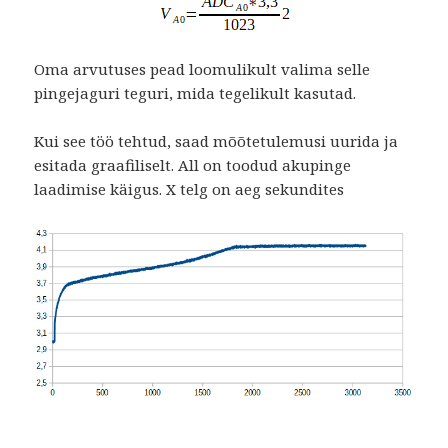
Oma arvutuses pead loomulikult valima selle
pingejaguri teguri, mida tegelikult kasutad.
Kui see töö tehtud, saad mõõtetulemusi uurida ja
esitada graafiliselt. All on toodud akupinge
laadimise käigus. X telg on aeg sekundites