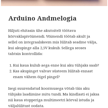
Arduino Andmelogia
Hiljuti ehitasin ühe akutoitelt töötava
kõrvaklapivõimendi. Võimendi töötab akult ja
sellel on integraalskeem mis lülitab seadme välja,
kui akupinge alla 2,5V kukub. Sellega seoses
tahtsin kontrollida:
Kui kaua kulub aega enne kui aku tühjaks saab?
Kas akupinget valvav
süsteem lülitab ennast
enam vähem õigel pingel?
Isegi suurendatud koormusega võtab täis aku
tühjaks laadimine mitu tundi. Ma kindlasti ei jaksa
nii kaua stopperiga multimeetri kõrval istuda ja
väljalülitust oodata.