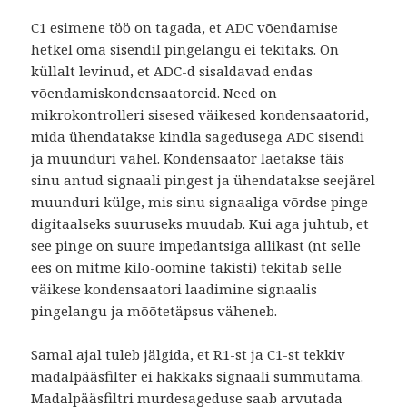
C1 esimene töö on tagada, et ADC võendamise
hetkel oma sisendil pingelangu ei tekitaks. On
küllalt levinud, et ADC-d sisaldavad endas
võendamiskondensaatoreid. Need on
mikrokontrolleri sisesed väikesed kondensaatorid,
mida ühendatakse kindla sagedusega ADC sisendi
ja muunduri vahel. Kondensaator laetakse täis
sinu antud signaali pingest ja ühendatakse seejärel
muunduri külge, mis sinu signaaliga võrdse pinge
digitaalseks suuruseks muudab. Kui aga juhtub, et
see pinge on suure impedantsiga allikast (nt selle
ees on mitme kilo-oomine takisti) tekitab selle
väikese kondensaatori laadimine signaalis
pingelangu ja mõõtetäpsus väheneb.
Samal ajal tuleb jälgida, et R1-st ja C1-st tekkiv
madalpääsfilter ei hakkaks signaali summutama.
Madalpääsfiltri murdesageduse saab arvutada