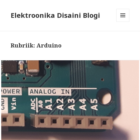
Elektroonika Disaini Blogi
MENÜÜ
JA
MOODULID
Rubriik:
Arduino