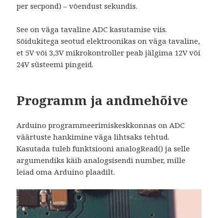
per secpond) – võendust sekundis.
See on väga tavaline ADC kasutamise viis.
Sõidukitega seotud elektroonikas on väga tavaline,
et 5V või 3,3V mikrokontroller peab jälgima 12V või
24V süsteemi pingeid.
Programm ja andmehõive
Arduino programmeerimiskeskkonnas on ADC
väärtuste hankimine väga lihtsaks tehtud.
Kasutada tuleb funktsiooni analogRead() ja selle
argumendiks käib analogsisendi number, mille
leiad oma Arduino plaadilt.