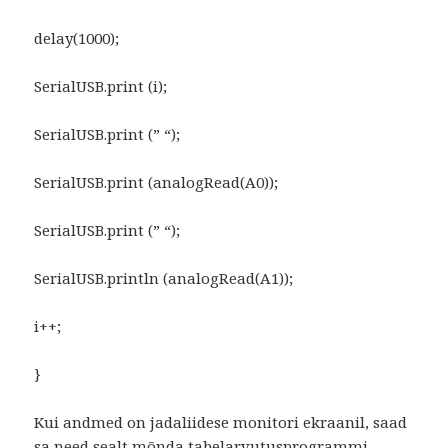
delay(1000);
SerialUSB.print (i);
SerialUSB.print (” “);
SerialUSB.print (analogRead(A0));
SerialUSB.print (” “);
SerialUSB.println (analogRead(A1));
i++;
}
Kui andmed on jadaliidese monitori ekraanil, saad
sa need sealt mõnda tabelarvutusprogrammi