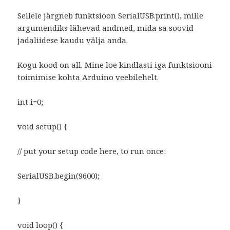
Sellele järgneb funktsioon SerialUSB.print(), mille
argumendiks lähevad andmed, mida sa soovid
jadaliidese kaudu välja anda.
Kogu kood on all. Mine loe kindlasti iga funktsiooni
toimimise kohta Arduino veebilehelt.
int i=0;
void setup() {
// put your setup code here, to run once:
SerialUSB.begin(9600);
}
void loop() {