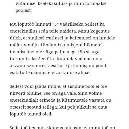
viitamise, keelekasutuse ja muu formaalse
poolest.
Mu lõputöö hinnati “5” vääriliseks. Sellest ka
enesekindlus seda teile näidata. Minu kogemus
ütleb, et suulisel esitlusel ja kaitsmisel on hindele
määrav mõju. Hindamiskomisjoni liikmetel
tavaliselt ei ole väga palju aega töö sisuga
tutvumiseks. Seetõttu kujundavad nad oma
arvamuse suuresti esitluse ja komisjoni poolt
esitatud küsimustele vastamise alusel.
Sellest võib jääda mulje, et sisuline pool ei ole
niivõrd oluline. See on aga vale. Sinu võime
enesekindlalt esineda ja küsimustele vastata on
otseselt seotud sellega, kui põhjalikult sa oma
lõputöö teinud oled.
Selle töö tegemise käigus taipasin, et minu töö on