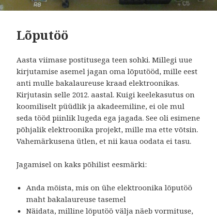
Lõputöö
Aasta viimase postitusega teen sohki. Millegi uue
kirjutamise asemel jagan oma lõputööd, mille eest
anti mulle bakalaureuse kraad elektroonikas.
Kirjutasin selle 2012. aastal. Kuigi keelekasutus on
koomiliselt püüdlik ja akadeemiline, ei ole mul
seda tööd piinlik lugeda ega jagada. See oli esimene
põhjalik elektroonika projekt, mille ma ette võtsin.
Vahemärkusena ütlen, et nii kaua oodata ei tasu.
Jagamisel on kaks põhilist eesmärki:
Anda mõista, mis on ühe elektroonika lõputöö
maht bakalaureuse tasemel
Näidata, milline lõputöö välja näeb vormituse,