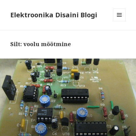
Elektroonika Disaini Blogi
MENÜÜ
JA
MOODULID
Silt:
voolu mõõtmine