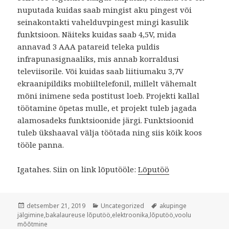
nuputada kuidas saab mingist aku pingest või
seinakontakti vahelduvpingest mingi kasulik
funktsioon. Näiteks kuidas saab 4,5V, mida
annavad 3 AAA patareid teleka puldis
infrapunasignaaliks, mis annab korraldusi
televiisorile. Või kuidas saab liitiumaku 3,7V
ekraanipildiks mobiiltelefonil, millelt vähemalt
mõni inimene seda postitust loeb. Projekti kallal
töötamine õpetas mulle, et projekt tuleb jagada
alamosadeks funktsioonide järgi. Funktsioonid
tuleb ükshaaval välja töötada ning siis kõik koos
tööle panna.
Igatahes. Siin on link lõputööle:
Lõputöö
Postitatud
Rubriigid
Sildid
detsember 21, 2019
Uncategorized
akupinge
jälgimine
,
bakalaureuse lõputöö
,
elektroonika
,
lõputöö
,
voolu
mõõtmine